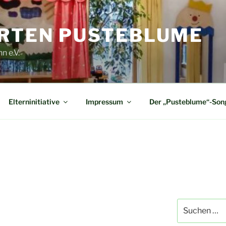
RTEN PUSTEBLUME
n e.V.
Elterninitiative
Impressum
Der „Pusteblume“-Son
Suche
nach: