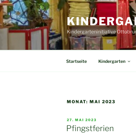
Zum
Inhalt
KINDERGA
springen
Kindergarteninitiative Ottobrun
Startseite
Kindergarten
MONAT:
MAI 2023
VERÖFFENTLICHT
27. MAI 2023
AM
Pfingstferien