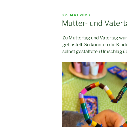
VERÖFFENTLICHT
27. MAI 2023
AM
Mutter- und Vatert
Zu Muttertag und Vatertag wurd
gebastelt. So konnten die Kinde
selbst gestalteten Umschlag ü