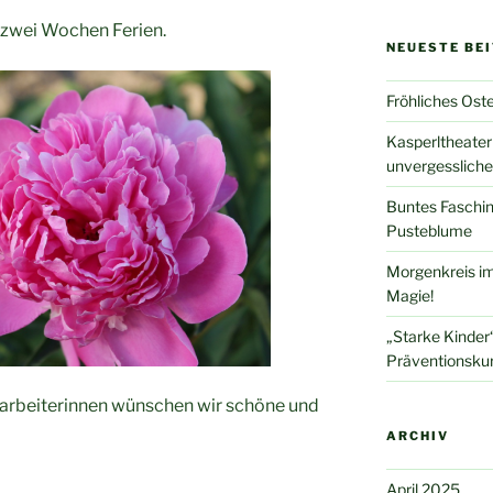
 zwei Wochen Ferien.
NEUESTE BE
Fröhliches Ost
Kasperltheater
unvergessliche
Buntes Faschin
Pusteblume
Morgenkreis im
Magie!
„Starke Kinder“
Präventionsku
itarbeiterinnen wünschen wir schöne und
ARCHIV
April 2025