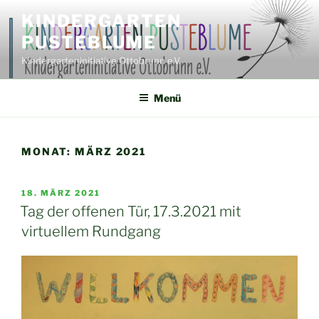
Zum
KINDERGARTEN
Inhalt
PUSTEBLUME
springen
Kindergarteninitiative Ottobrunn e.V.
Menü
MONAT:
MÄRZ 2021
VERÖFFENTLICHT
18. MÄRZ 2021
AM
Tag der offenen Tür, 17.3.2021 mit
virtuellem Rundgang