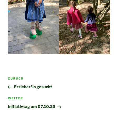
Beitragsnavigation
Vorheriger
ZURÜCK
Beitrag
Erzieher*in gesucht
Nächster
WEITER
Beitrag
Initiativtag am 07.10.23