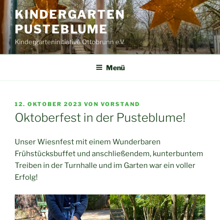
Zum
KINDERGARTEN
Inhalt
PUSTEBLUME
springen
Kindergarteninitiative Ottobrunn e.V.
Menü
VERÖFFENTLICHT
12. OKTOBER 2023
VON
VORSTAND
AM
Oktoberfest in der Pusteblume!
Unser Wiesnfest mit einem Wunderbaren
Frühstücksbuffet und anschließendem, kunterbuntem
Treiben in der Turnhalle und im Garten war ein voller
Erfolg!