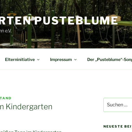
RTEN PUSTEBLUME
n e.V.
Elterninitiative
Impressum
Der „Pusteblume“-Son
TAND
Suche
m Kindergarten
nach:
NEUESTE BE