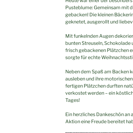
Heute war einer der besonders
Pusteblume: Gemeinsam mit de
gebacken! Die kleinen Bäckerin
geknetet, ausgerollt und liebe
Mit funkelnden Augen dekorier
bunten Streuseln, Schokolade u
frisch gebackenen Plätzchen e
sorgte für echte Weihnachtss
Neben dem Spaß am Backen konn
ausleben und ihre motorischen
fertigen Plätzchen durften nat
verkostet werden – ein köstli
Tages!
Ein herzliches Dankeschön an a
Aktion eine Freude bereitet ha