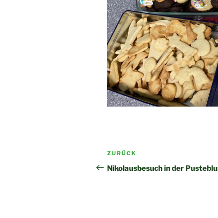
Beitragsnavigation
Vorheriger
ZURÜCK
Beitrag
Nikolausbesuch in der Pustebl