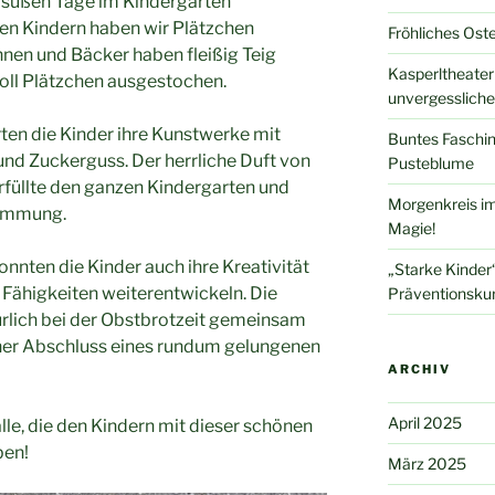
 süßen Tage im Kindergarten
n Kindern haben wir Plätzchen
Fröhliches Ost
nen und Bäcker haben fleißig Teig
Kasperltheater
voll Plätzchen ausgestochen.
unvergessliche
ten die Kinder ihre Kunstwerke mit
Buntes Faschin
nd Zuckerguss. Der herrliche Duft von
Pusteblume
rfüllte den ganzen Kindergarten und
Morgenkreis im
timmung.
Magie!
ten die Kinder auch ihre Kreativität
„Starke Kinder“
 Fähigkeiten weiterentwickeln. Die
Präventionsku
ürlich bei der Obstbrotzeit gemeinsam
cher Abschluss eines rundum gelungenen
ARCHIV
April 2025
lle, die den Kindern mit dieser schönen
ben!
März 2025